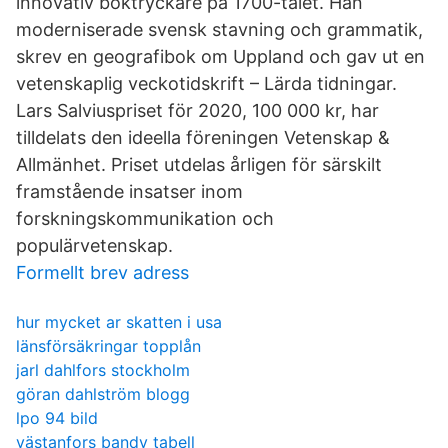
innovativ boktryckare på 1700-talet. Han
moderniserade svensk stavning och grammatik,
skrev en geografibok om Uppland och gav ut en
vetenskaplig veckotidskrift – Lärda tidningar.
Lars Salviuspriset för 2020, 100 000 kr, har
tilldelats den ideella föreningen Vetenskap &
Allmänhet. Priset utdelas årligen för särskilt
framstående insatser inom
forskningskommunikation och
populärvetenskap.
Formellt brev adress
hur mycket ar skatten i usa
länsförsäkringar topplån
jarl dahlfors stockholm
göran dahlström blogg
lpo 94 bild
västanfors bandy tabell